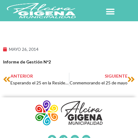
Ir
al
contenido
NUESTRO PUEBLO
MAYO 26, 2014
Informe de Gestión N°2
Prev
Ne
ANTERIOR
SIGUIENTE
Esperando el 25 en la Residencia «Santa María»
Conmemorando el 25 de mayo
F
T
I
Y