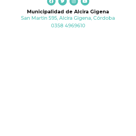
a
w
n
o
c
i
s
u
Municipalidad de Alcira Gigena
e
t
t
t
b
t
a
u
San Martin 595, Alcira Gigena, Córdoba
o
e
g
b
o
r
r
e
0358 4969610
k
a
m