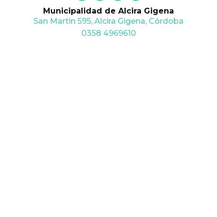
c
i
s
u
Municipalidad de Alcira Gigena
e
t
t
t
b
t
a
u
San Martin 595, Alcira Gigena, Córdoba
o
e
g
b
o
r
r
e
0358 4969610
k
a
m