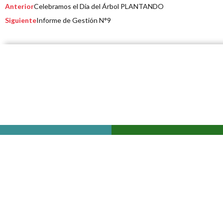
Prev
Next
Anterior
Celebramos el Día del Árbol PLANTANDO
Siguiente
Informe de Gestión N°9