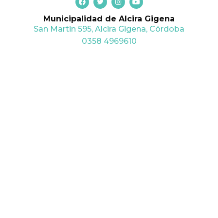
a
w
n
o
c
i
s
u
Municipalidad de Alcira Gigena
e
t
t
t
b
t
a
u
San Martin 595, Alcira Gigena, Córdoba
o
e
g
b
o
r
r
e
0358 4969610
k
a
m