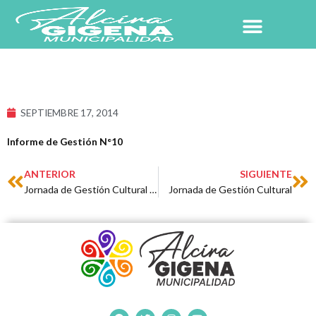
Ir
al
contenido
SEPTIEMBRE 17, 2014
Informe de Gestión N°10
Prev
Ne
ANTERIOR
SIGUIENTE
Jornada de Gestión Cultural en Alcira Gigena
Jornada de Gestión Cultural
F
T
I
Y