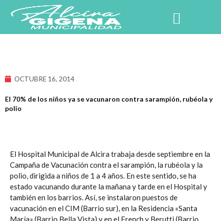
Ir
al
contenido
NUESTRO PUEBLO
OCTUBRE 16, 2014
El 70% de los niños ya se vacunaron contra sarampión, rubéola y
polio
El Hospital Municipal de Alcira trabaja desde septiembre en la
Campaña de Vacunación contra el sarampión, la rubéola y la
polio, dirigida a niños de 1 a 4 años. En este sentido, se ha
estado vacunando durante la mañana y tarde en el Hospital y
también en los barrios. Así, se instalaron puestos de
vacunación en el CIM (Barrio sur), en la Residencia «Santa
María» (Barrio Bella Vista) y en el French y Berutti (Barrio