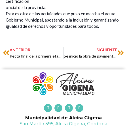
certificación
oficial de la provincia.
Esta es otra de las actividades que puso en marcha el actual
Gobierno Municipal, apostando a la inclusión y garantizando
igualdad de derechos y oportunidades para todos.
Prev
Ne
ANTERIOR
SIGUIENTE
Recta final de la primera etapa de Cordón Cuneta
Se inició la obra de pavimentación de accesos a Bella Vista
F
T
I
Y
a
w
n
o
c
i
s
u
Municipalidad de Alcira Gigena
e
t
t
t
b
t
a
u
San Martin 595, Alcira Gigena, Córdoba
o
e
g
b