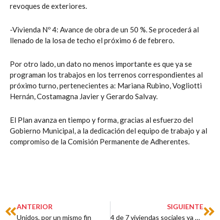
revoques de exteriores.
-Vivienda Nº 4: Avance de obra de un 50 %. Se procederá al
llenado de la losa de techo el próximo 6 de febrero.
Por otro lado, un dato no menos importante es que ya se
programan los trabajos en los terrenos correspondientes al
próximo turno, pertenecientes a: Mariana Rubino, Vogliotti
Hernán, Costamagna Javier y Gerardo Salvay.
El Plan avanza en tiempo y forma, gracias al esfuerzo del
Gobierno Municipal, a la dedicación del equipo de trabajo y al
compromiso de la Comisión Permanente de Adherentes.
Prev
Ne
ANTERIOR
SIGUIENTE
Unidos, por un mismo fin
4 de 7 viviendas sociales ya están techadas