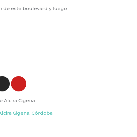
ón de este boulevard y luego
I
Y
n
o
s
u
e Alcira Gigena
t
t
a
u
Alcira Gigena, Córdoba
g
b
r
e
a