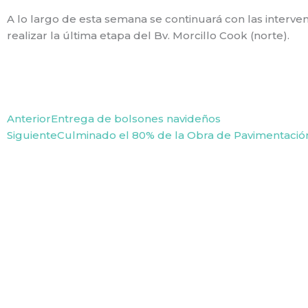
A lo largo de esta semana se continuará con las interve
realizar la última etapa del Bv. Morcillo Cook (norte).
Prev
Anterior
Entrega de bolsones navideños
Siguiente
Culminado el 80% de la Obra de Pavimentación 