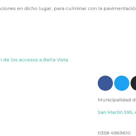
nciones en dicho lugar, para culminar con la pavimentaci
Next
de los accesos a Bella Vista
F
T
a
w
c
i
Municipalidad d
e
t
b
t
San Martin 595, 
o
e
o
r
k
0358 4969610