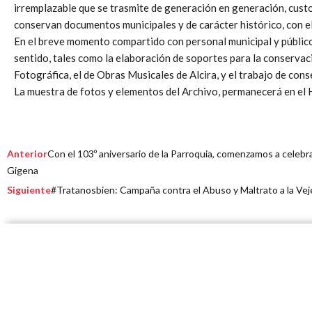
irremplazable que se trasmite de generación en generación, custo
conservan documentos municipales y de carácter histórico, con el
En el breve momento compartido con personal municipal y público 
sentido, tales como la elaboración de soportes para la conservaci
Fotográfica, el de Obras Musicales de Alcira, y el trabajo de co
La muestra de fotos y elementos del Archivo, permanecerá en el 
Prev
Anterior
Con el 103º aniversario de la Parroquia, comenzamos a celebr
Gigena
Siguiente
#Tratanosbien: Campaña contra el Abuso y Maltrato a la Vej