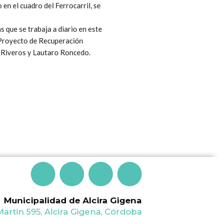
en el cuadro del Ferrocarril, se
 que se trabaja a diario en este
l Proyecto de Recuperación
s Riveros y Lautaro Roncedo.
F
T
I
Y
a
w
n
o
Municipalidad de Alcira Gigena
artin 595, Alcira Gigena, Córdoba