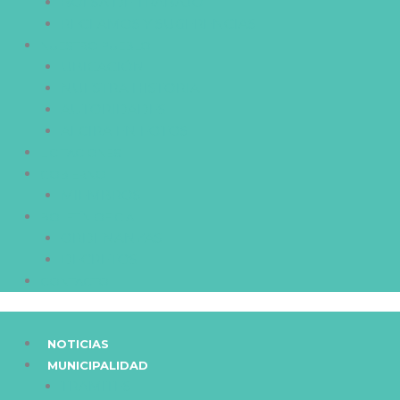
BOLSA DE TRABAJO
RECLAMOS Y SUGERENCIAS
NUESTRO PUEBLO
UBICACIÓN
NUESTRA HISTORIA
AUTORIDADES
ALCIRA EN FOTOS
LICITACIONES
GOBIERNO
MIEMBROS
BOLETÍN OFICIAL
ORDENANZAS
DECRETOS
CONTACTO
NOTICIAS
MUNICIPALIDAD
TRAMITES