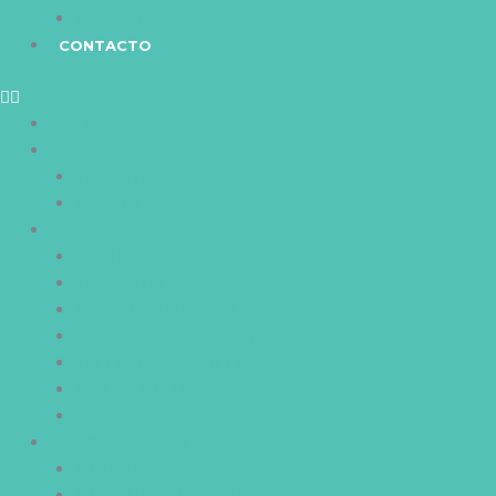
DECRETOS
CONTACTO
NOTICIAS
MUNICIPALIDAD
TRAMITES
REPARTICIONES
SERVICIOS
COMERCIO
TRANSITO
PAGO DE IMPUESTOS
FARMACIAS DE TURNO
TELÉFONOS ÚTILES
BOLSA DE TRABAJO
RECLAMOS Y SUGERENCIAS
NUESTRO PUEBLO
UBICACIÓN
NUESTRA HISTORIA