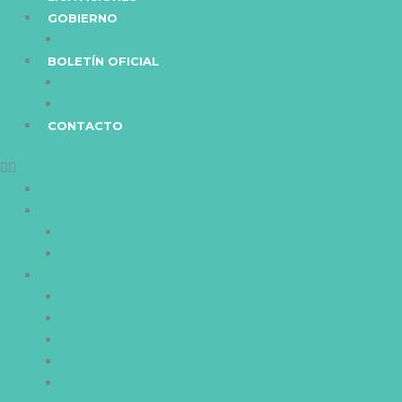
GOBIERNO
MIEMBROS
BOLETÍN OFICIAL
ORDENANZAS
DECRETOS
CONTACTO
NOTICIAS
MUNICIPALIDAD
TRAMITES
REPARTICIONES
SERVICIOS
COMERCIO
TRANSITO
PAGO DE IMPUESTOS
FARMACIAS DE TURNO
TELÉFONOS ÚTILES