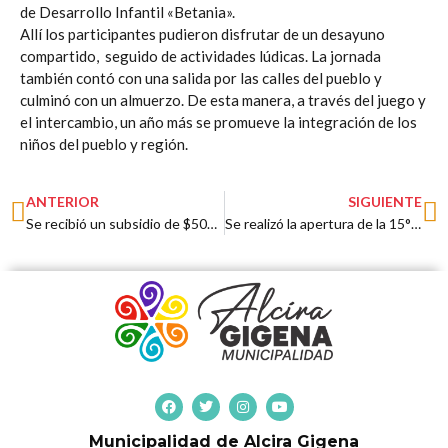
de Desarrollo Infantil «Betania».
Allí los participantes pudieron disfrutar de un desayuno
compartido, seguido de actividades lúdicas. La jornada
también contó con una salida por las calles del pueblo y
culminó con un almuerzo. De esta manera, a través del juego y
el intercambio, un año más se promueve la integración de los
niños del pueblo y región.
Prev
N
ANTERIOR
SIGUIENTE
Se recibió un subsidio de $500.000 para obras en el Parque Industrial
Se realizó la apertura de la 15° Muestra de Teatro
F
T
I
Y
a
w
n
o
c
i
s
u
Municipalidad de Alcira Gigena
e
t
t
t