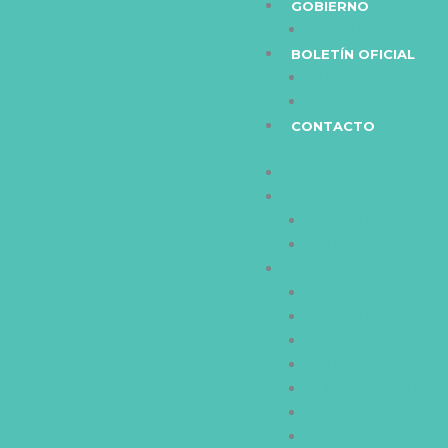
GOBIERNO
MIEMBROS
BOLETÍN OFICIAL
ORDENANZAS
DECRETOS
CONTACTO
NOTICIAS
MUNICIPALIDAD
TRAMITES
REPARTICIONES
SERVICIOS
COMERCIO
TRANSITO
PAGO DE IMPUES
FARMACIAS DE 
TELÉFONOS ÚTIL
BOLSA DE TRABA
RECLAMOS Y SUG