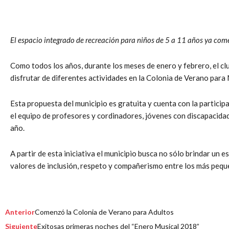
El espacio integrado de recreación para niños de 5 a 11 años ya com
Como todos los años, durante los meses de enero y febrero, el cl
disfrutar de diferentes actividades en la Colonia de Verano para 
Esta propuesta del municipio es gratuita y cuenta con la particip
el equipo de profesores y cordinadores, jóvenes con discapacidad
año.
A partir de esta iniciativa el municipio busca no sólo brindar un e
valores de inclusión, respeto y compañerismo entre los más pequ
Prev
Nex
Anterior
Comenzó la Colonia de Verano para Adultos
Siguiente
Exitosas primeras noches del “Enero Musical 2018”