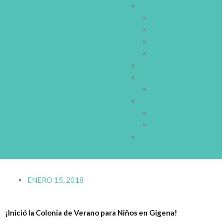
NUESTRO PUEBLO
UBICACIÓN
NUESTRA HISTOR
AUTORIDADES
ALCIRA EN FOTO
LICITACIONES
GOBIERNO
MIEMBROS
BOLETÍN OFICIAL
ORDENANZAS
DECRETOS
CONTACTO
ENERO 15, 2018
¡Inició la Colonia de Verano para Niños en Gigena!