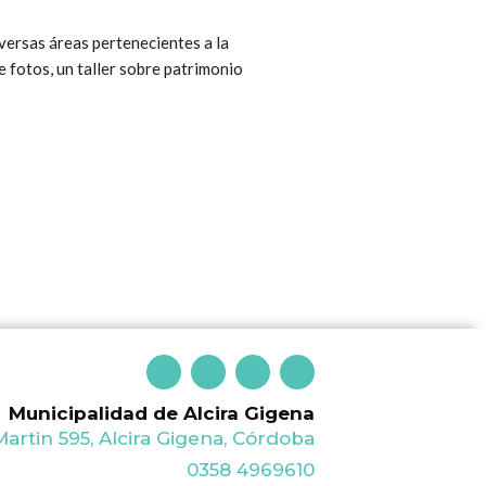
versas áreas pertenecientes a la
e fotos, un taller sobre patrimonio
F
T
I
Y
a
w
n
o
c
i
s
u
Municipalidad de Alcira Gigena
e
t
t
t
b
t
a
u
artin 595, Alcira Gigena, Córdoba
o
e
g
b
o
r
r
e
0358 4969610
k
a