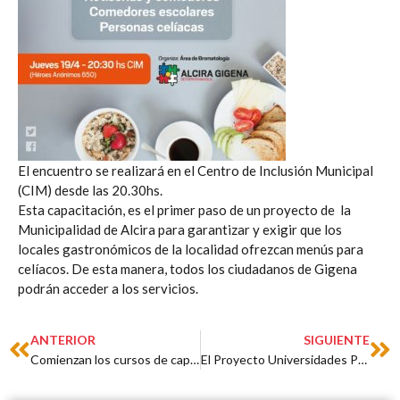
El encuentro se realizará en el Centro de Inclusión Municipal
(CIM) desde las 20.30hs.
Esta capacitación, es el primer paso de un proyecto de la
Municipalidad de Alcira para garantizar y exigir que los
locales gastronómicos de la localidad ofrezcan menús para
celíacos. De esta manera, todos los ciudadanos de Gigena
podrán acceder a los servicios.
Prev
Ne
ANTERIOR
SIGUIENTE
Comienzan los cursos de capacitación en el CIM
El Proyecto Universidades Populares, llegó a Alcira Gigena