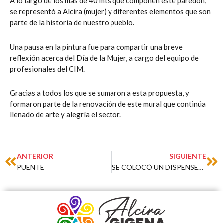
A lo largo de los más de 40 mts que componen este paredón,
se representó a Alcira (mujer) y diferentes elementos que son
parte de la historia de nuestro pueblo.
Una pausa en la pintura fue para compartir una breve
reflexión acerca del Día de la Mujer, a cargo del equipo de
profesionales del CIM.
Gracias a todos los que se sumaron a esta propuesta, y
formaron parte de la renovación de este mural que continúa
llenado de arte y alegría el sector.
Prev
Ne
ANTERIOR
SIGUIENTE
PUENTE
SE COLOCÓ UN DISPENSER ECO SOLAR EN PLAZA GRAL. ROCA