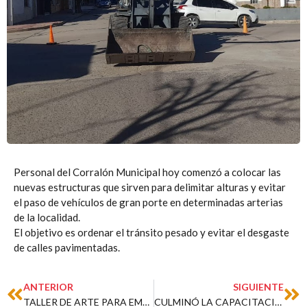
Personal del Corralón Municipal hoy comenzó a colocar las
nuevas estructuras que sirven para delimitar alturas y evitar
el paso de vehículos de gran porte en determinadas arterias
de la localidad.
El objetivo es ordenar el tránsito pesado y evitar el desgaste
de calles pavimentadas.
Prev
Ne
ANTERIOR
SIGUIENTE
TALLER DE ARTE PARA EMPLEADOS MUNICIPALES
CULMINÓ LA CAPACITACIÓN INICIAL PARA OPERADORES DE EQUIPOS DE PULVERIZACIÓN TERRESTRE