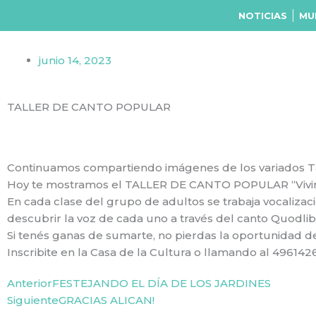
Ir
NOTICIAS
MU
al
contenido
junio 14, 2023
TALLER DE CANTO POPULAR
Continuamos compartiendo imágenes de los variados Tall
Hoy te mostramos el TALLER DE CANTO POPULAR “Vivir la
En cada clase del grupo de adultos se trabaja vocalizac
descubrir la voz de cada uno a través del canto Quodli
Si tenés ganas de sumarte, no pierdas la oportunidad d
Inscribite en la Casa de la Cultura o llamando al 496142
Prev
Next
Anterior
FESTEJANDO EL DÍA DE LOS JARDINES
Siguiente
GRACIAS ALICAN!