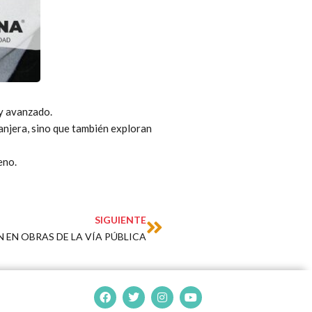
 y avanzado.
ranjera, sino que también exploran
eno.
Next
SIGUIENTE
 EN OBRAS DE LA VÍA PÚBLICA
F
T
I
Y
a
w
n
o