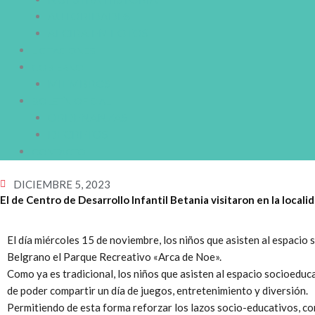
AUTORIDADES
ALCIRA EN FOTOS
LICITACIONES
GOBIERNO
MIEMBROS
BOLETÍN OFICIAL
ORDENANZAS
DECRETOS
CONTACTO
DICIEMBRE 5, 2023
El de Centro de Desarrollo Infantil Betania visitaron en la local
El día miércoles 15 de noviembre, los niños que asisten al espacio 
Belgrano el Parque Recreativo «Arca de Noe».
Como ya es tradicional, los niños que asisten al espacio socioedu
de poder compartir un día de juegos, entretenimiento y diversión.
Permitiendo de esta forma reforzar los lazos socio-educativos, co