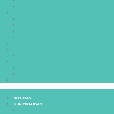
BOLSA DE TRABAJO
RECLAMOS Y SUGERENCIAS
NUESTRO PUEBLO
UBICACIÓN
NUESTRA HISTORIA
AUTORIDADES
ALCIRA EN FOTOS
LICITACIONES
GOBIERNO
MIEMBROS
BOLETÍN OFICIAL
ORDENANZAS
DECRETOS
CONTACTO
NOTICIAS
MUNICIPALIDAD
TRAMITES