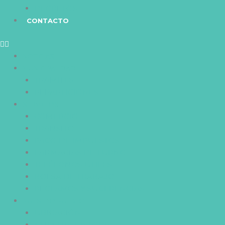
DECRETOS
CONTACTO
NOTICIAS
MUNICIPALIDAD
TRAMITES
REPARTICIONES
SERVICIOS
COMERCIO
TRANSITO
PAGO DE IMPUESTOS
FARMACIAS DE TURNO
TELÉFONOS ÚTILES
BOLSA DE TRABAJO
RECLAMOS Y SUGERENCIAS
NUESTRO PUEBLO
UBICACIÓN
NUESTRA HISTORIA