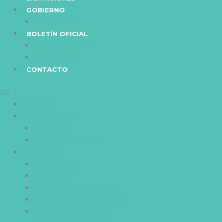
GOBIERNO
MIEMBROS
BOLETÍN OFICIAL
ORDENANZAS
DECRETOS
CONTACTO
NOTICIAS
MUNICIPALIDAD
TRAMITES
REPARTICIONES
SERVICIOS
COMERCIO
TRANSITO
PAGO DE IMPUESTOS
FARMACIAS DE TURNO
TELÉFONOS ÚTILES