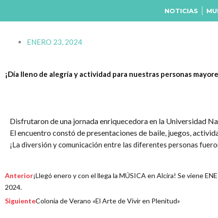
Ir
NOTICIAS
MU
al
contenido
ENERO 23, 2024
¡Día lleno de alegría y actividad para nuestras personas mayore
Disfrutaron de una jornada enriquecedora en la Universidad N
El encuentro constó de presentaciones de baile, juegos, activi
¡La diversión y comunicación entre las diferentes personas fuero
Prev
Next
Anterior
¡Llegó enero y con el llega la MÚSICA en Alcira! Se viene 
2024.
Siguiente
Colonia de Verano «El Arte de Vivir en Plenitud»