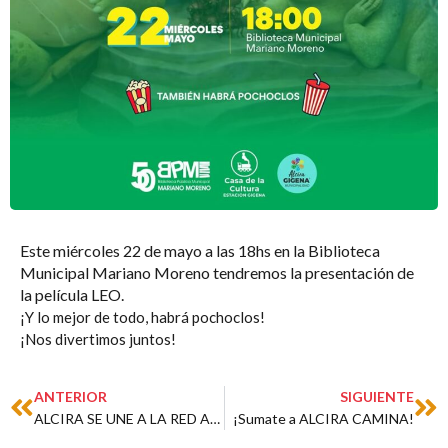
Este miércoles 22 de mayo a las 18hs en la Biblioteca
Municipal Mariano Moreno tendremos la presentación de
la película LEO.
¡Y lo mejor de todo, habrá pochoclos!
¡Nos divertimos juntos!
Prev
Ne
ANTERIOR
SIGUIENTE
ALCIRA SE UNE A LA RED ARGENTINA DE MUNICIPIOS FRENTE AL CAMBIO CLIMÁTICO
¡Sumate a ALCIRA CAMINA!