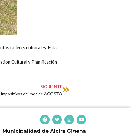
ntos talleres culturales. Esta
tión Cultural y Planificación
Next
SIGUIENTE
s impositivos del mes de AGOSTO
F
T
I
Y
a
w
n
o
c
i
s
u
Municipalidad de Alcira Gigena
e
t
t
t