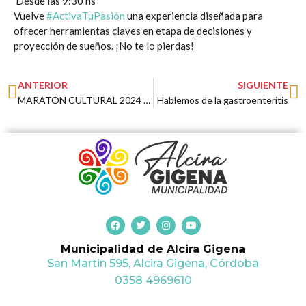
Desde las 9:30 hs
Vuelve
#ActivaTuPasión
una experiencia diseñada para
ofrecer herramientas claves en etapa de decisiones y
proyección de sueños. ¡No te lo pierdas!
Prev
N
ANTERIOR
SIGUIENTE
MARATÓN CULTURAL 2024 EN MARCHA: TALLER DE COMUNICACIÓN PARA EMPRENDEDORES
Hablemos de la gastroenteritis
F
T
I
Y
a
w
n
o
c
i
s
u
Municipalidad de Alcira Gigena
e
t
t
t
b
t
a
u
San Martin 595, Alcira Gigena, Córdoba
o
e
g
b
o
r
r
e
0358 4969610
k
a
m