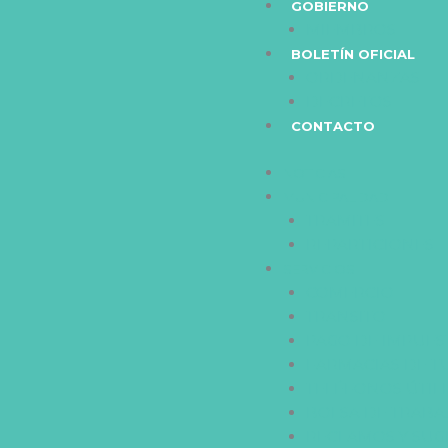
GOBIERNO
MIEMBROS
BOLETÍN OFICIAL
ORDENANZAS
DECRETOS
CONTACTO
NOTICIAS
MUNICIPALIDAD
TRAMITES
REPARTICIONES
SERVICIOS
COMERCIO
TRANSITO
PAGO DE IMPUES
FARMACIAS DE 
TELÉFONOS ÚTIL
BOLSA DE TRABA
RECLAMOS Y SUG