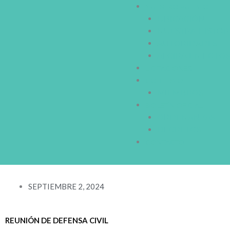
NUESTRO PUEBLO
UBICACIÓN
NUESTRA HISTOR
AUTORIDADES
ALCIRA EN FOTO
LICITACIONES
GOBIERNO
MIEMBROS
BOLETÍN OFICIAL
ORDENANZAS
DECRETOS
CONTACTO
SEPTIEMBRE 2, 2024
REUNIÓN DE DEFENSA CIVIL