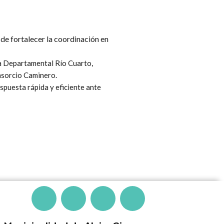
 de fortalecer la coordinación en
la Departamental Río Cuarto,
onsorcio Caminero.
spuesta rápida y eficiente ante
F
T
I
Y
a
w
n
o