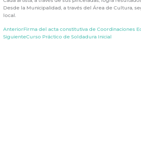
Cada artista, a través de sus pinceladas, logra resultado
Desde la Municipalidad, a través del Área de Cultura, se
local.
Prev
Next
Anterior
Firma del acta constitutiva de Coordinaciones E
Siguiente
Curso Práctico de Soldadura Inicial