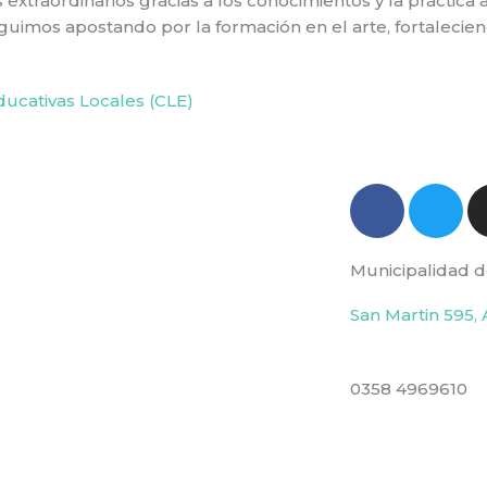
s extraordinarios gracias a los conocimientos y la práctica
guimos apostando por la formación en el arte, fortalecien
ducativas Locales (CLE)
F
T
a
w
c
i
Municipalidad d
e
t
b
t
San Martin 595, 
o
e
o
r
k
0358 4969610