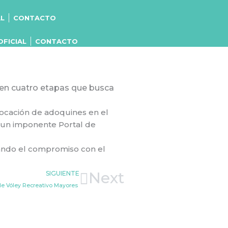
AL
CONTACTO
OFICIAL
CONTACTO
 en cuatro etapas que busca
locación de adoquines en el
á un imponente Portal de
rmando el compromiso con el
Next
SIGUIENTE
de Vóley Recreativo Mayores