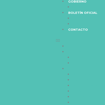
GOBIERNO
MIEMBROS
BOLETÍN OFICIAL
ORDENANZAS
DECRETOS
CONTACTO
NOTICIAS
MUNICIPALIDAD
TRAMITES
REPARTICIONES
SERVICIOS
COMERCIO
TRANSITO
PAGO DE IMPUES
FARMACIAS DE 
TELÉFONOS ÚTIL
BOLSA DE TRABA