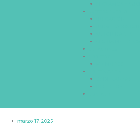
RECLAMOS Y SUG
NUESTRO PUEBLO
UBICACIÓN
NUESTRA HISTOR
AUTORIDADES
ALCIRA EN FOTO
LICITACIONES
GOBIERNO
MIEMBROS
BOLETÍN OFICIAL
ORDENANZAS
DECRETOS
CONTACTO
marzo 17, 2025