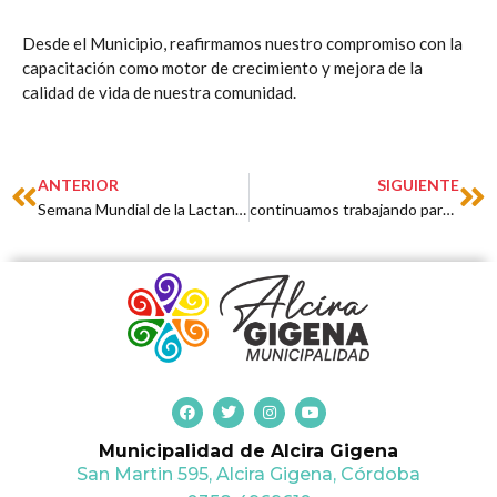
Desde el Municipio, reafirmamos nuestro compromiso con la
capacitación como motor de crecimiento y mejora de la
calidad de vida de nuestra comunidad.
Prev
Ne
ANTERIOR
SIGUIENTE
Semana Mundial de la Lactancia Materna
continuamos trabajando para que cada aporte de los vecinos vuelva en obras y servicios
F
T
I
Y
a
w
n
o
c
i
s
u
Municipalidad de Alcira Gigena
e
t
t
t
b
t
a
u
San Martin 595, Alcira Gigena, Córdoba
o
e
g
b
o
r
r
e