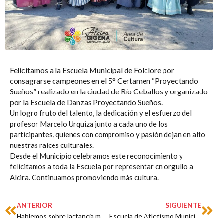
Felicitamos a la Escuela Municipal de Folclore por
consagrarse campeones en el 5° Certamen “Proyectando
Sueños”, realizado en la ciudad de Río Ceballos y organizado
por la Escuela de Danzas Proyectando Sueños.
Un logro fruto del talento, la dedicación y el esfuerzo del
profesor Marcelo Urquiza junto a cada uno de los
participantes, quienes con compromiso y pasión dejan en alto
nuestras raíces culturales.
Desde el Municipio celebramos este reconocimiento y
felicitamos a toda la Escuela por representar cn orgullo a
Alcira. Continuamos promoviendo más cultura.
Prev
Ne
ANTERIOR
SIGUIENTE
Hablemos sobre lactancia materna
Escuela de Atletismo Municipal de Alcira participó de un encuentro en el Polideportivo Municipal N°2