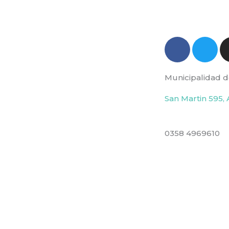
F
T
a
w
c
i
Municipalidad d
e
t
b
t
San Martin 595, 
o
e
o
r
k
0358 4969610