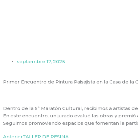
Ir
al
contenido
septiembre 17, 2025
Primer Encuentro de Pintura Paisajista en la Casa de la 
Dentro de la 5ª Maratón Cultural, recibimos a artistas de 
En este encuentro, un jurado evaluó las obras y premió a 
Seguimos promoviendo espacios que fomentan la particip
Prev
Next
Anterior
TALLER DE RESINA