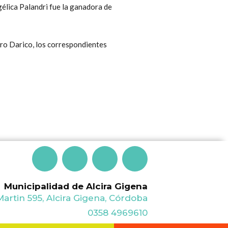
gélica Palandri fue la ganadora de
ro Darico, los correspondientes
F
T
I
Y
a
w
n
o
Municipalidad de Alcira Gigena
artin 595, Alcira Gigena, Córdoba
c
i
s
u
0358 4969610