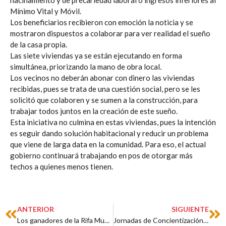
hacinamiento y de precariedad laboral o ingresos inferiores al
Mínimo Vital y Móvil.
Los beneficiarios recibieron con emoción la noticia y se
mostraron dispuestos a colaborar para ver realidad el sueño
de la casa propia.
Las siete viviendas ya se están ejecutando en forma
simultánea, priorizando la mano de obra local.
Los vecinos no deberán abonar con dinero las viviendas
recibidas, pues se trata de una cuestión social, pero se les
solicitó que colaboren y se sumen a la construcción, para
trabajar todos juntos en la creación de este sueño.
Esta iniciativa no culmina en estas viviendas, pues la intención
es seguir dando solución habitacional y reducir un problema
que viene de larga data en la comunidad. Para eso, el actual
gobierno continuará trabajando en pos de otorgar más
techos a quienes menos tienen.
Prev
Ne
ANTERIOR
SIGUIENTE
Los ganadores de la Rifa Municipal recibieron sus premios
Jornadas de Concientización y Prevención de Adicciones