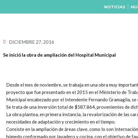
Ir
NOTICIAS
MU
al
contenido
DICIEMBRE 27, 2016
Se inició la obra de ampliación del Hospital Municipal
Desde el mes de noviembre, se trabaja en una obra muy importante p
proyecto que fue presentado en el 2015 en el Ministerio de Traba
Municipal encabezado por el Intendente Fernando Gramaglia, se o
Se trata de una inversión total de $587.864, provenientes de dic
La obra plantea, en primera instancia, la revalorización de las car
necesidades de adaptación y crecimiento en el tiempo.
Consiste en la ampliación de áreas clave, como lo son Internació
húmedo conformado por lavadero y cocina, con el objetivo de favo