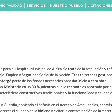
NICIPALIDAD
SERVICIOS
NUESTRO PUEBLO
LICITACIONE
ara el Hospital Municipal de Alcira. Se trata de la ampliación y refu
jo, Empleo y Seguridad Social de la Nación. Tras reiteradas gestion
torgó parte de los fondos necesarios para dar inicio a esta obra.
ho Ministerio en un 80 %, mientras que lo restante es aportado por e
acterísticas constructivas tradicionales y la funcionalidad y calidad es
n y Guardia, poniendo el énfasis en el Acceso de Ambulancias, además
recer el cuidado de la higiene y evitar la contaminación de la mater