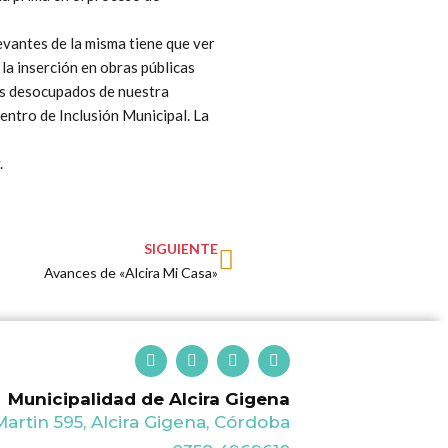
levantes de la misma tiene que ver
 la inserción en obras públicas
nes desocupados de nuestra
Centro de Inclusión Municipal. La
.
Next
SIGUIENTE
Avances de «Alcira Mi Casa»
F
T
I
Y
a
w
n
o
c
i
s
u
Municipalidad de Alcira Gigena
e
t
t
t
b
t
a
u
artin 595, Alcira Gigena, Córdoba
o
e
g
b
o
r
r
e