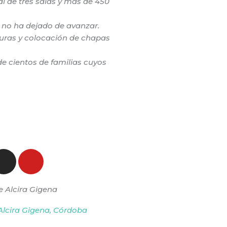
al de tres salas y más de 450
 no ha dejado de avanzar.
turas y colocación de chapas
de cientos de familias cuyos
I
Y
n
o
s
u
e Alcira Gigena
t
t
a
u
Alcira Gigena, Córdoba
g
b