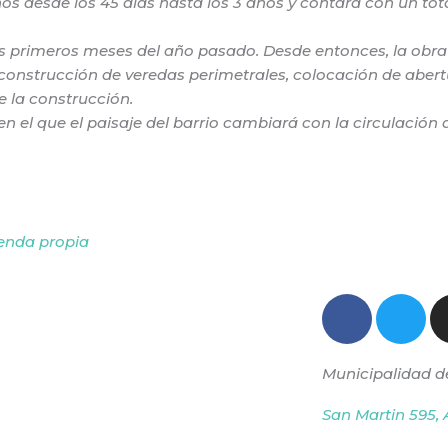
os desde los 45 días hasta los 3 años y contará con un tot
los primeros meses del año pasado. Desde entonces, la obra
 construcción de veredas perimetrales, colocación de aber
e la construcción.
 el que el paisaje del barrio cambiará con la circulación 
Next
ienda propia
F
T
a
w
c
i
Municipalidad d
e
t
b
t
San Martin 595, 
o
e