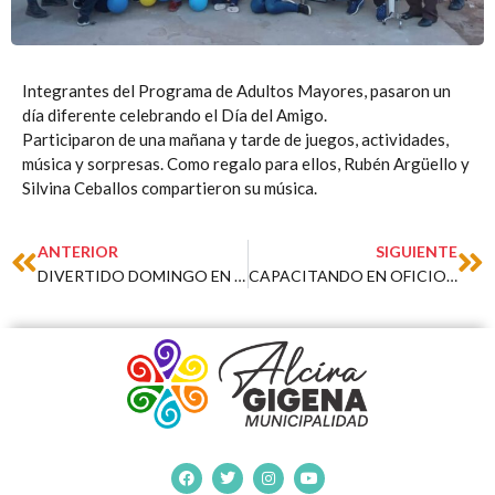
Integrantes del Programa de Adultos Mayores, pasaron un
día diferente celebrando el Día del Amigo.
Participaron de una mañana y tarde de juegos, actividades,
música y sorpresas. Como regalo para ellos, Rubén Argüello y
Silvina Ceballos compartieron su música.
Prev
Ne
ANTERIOR
SIGUIENTE
DIVERTIDO DOMINGO EN VACACIONES DE INVIERNO
CAPACITANDO EN OFICIOS Y GENERANDO MÁS TRABAJO PARA NUESTROS JÓVENES
F
T
I
Y
a
w
n
o