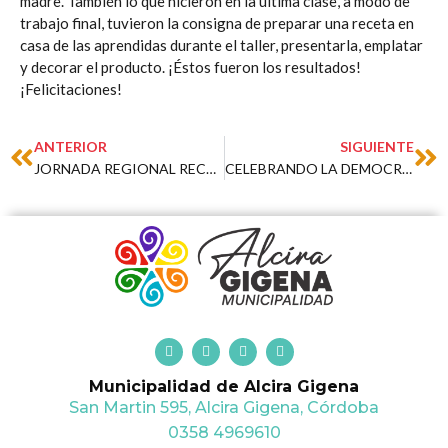
madre. También lo que hicieron en la última clase, a modo de
trabajo final, tuvieron la consigna de preparar una receta en
casa de las aprendidas durante el taller, presentarla, emplatar
y decorar el producto. ¡Éstos fueron los resultados!
¡Felicitaciones!
Prev
Ne
ANTERIOR
SIGUIENTE
JORNADA REGIONAL RECREATIVA PARA ADULTOS MAYORES “Alegría en movimiento”
CELEBRANDO LA DEMOCRACIA Y LA REFUNCIONALIZACIÓN DEL EDIFICIO MUNICIPAL
F
T
I
Y
a
w
n
o
c
i
s
u
Municipalidad de Alcira Gigena
e
t
t
t
b
t
a
u
San Martin 595, Alcira Gigena, Córdoba
o
e
g
b
o
r
r
e
0358 4969610
k
a