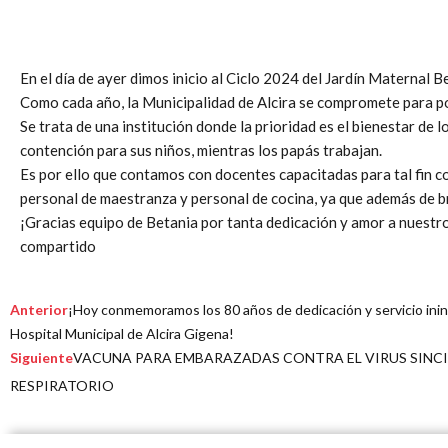
En el día de ayer dimos inicio al Ciclo 2024 del Jardín Maternal B
Como cada año, la Municipalidad de Alcira se compromete para po
Se trata de una institución donde la prioridad es el bienestar de 
contención para sus niños, mientras los papás trabajan.
Es por ello que contamos con docentes capacitadas para tal fin con
personal de maestranza y personal de cocina, ya que además de b
¡Gracias equipo de Betania por tanta dedicación y amor a nuestro
compartido
Prev
Next
Anterior
¡Hoy conmemoramos los 80 años de dedicación y servicio ini
Hospital Municipal de Alcira Gigena!
Siguiente
VACUNA PARA EMBARAZADAS CONTRA EL VIRUS SINCI
RESPIRATORIO