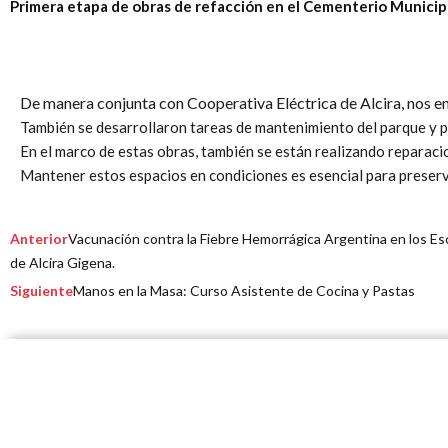
Primera etapa de obras de refacción en el Cementerio Municip
De manera conjunta con Cooperativa Eléctrica de Alcira, nos e
También se desarrollaron tareas de mantenimiento del parque y p
En el marco de estas obras, también se están realizando reparacio
Mantener estos espacios en condiciones es esencial para preserva
Prev
Ne
Anterior
Vacunación contra la Fiebre Hemorrágica Argentina en los E
de Alcira Gigena.
Siguiente
Manos en la Masa: Curso Asistente de Cocina y Pastas