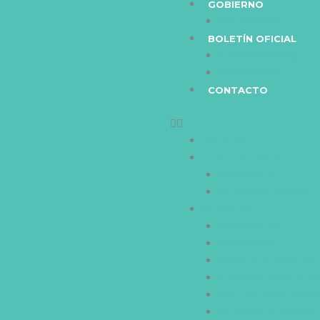
GOBIERNO
MIEMBROS
BOLETÍN OFICIAL
ORDENANZAS
DECRETOS
CONTACTO
NOTICIAS
MUNICIPALIDAD
TRAMITES
REPARTICIONES
SERVICIOS
COMERCIO
TRANSITO
PAGO DE IMPUES
FARMACIAS DE 
TELÉFONOS ÚTIL
BOLSA DE TRABA