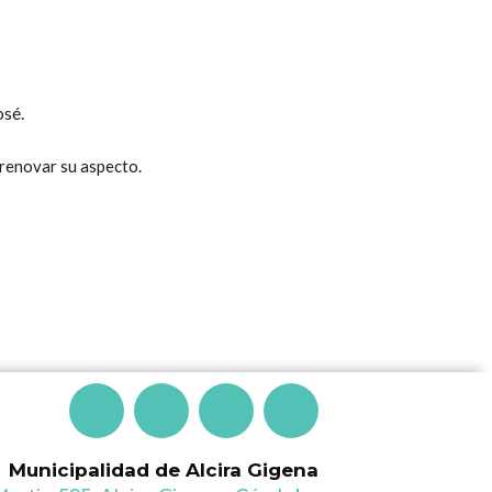
osé.
 renovar su aspecto.
F
T
I
Y
a
w
n
o
Municipalidad de Alcira Gigena