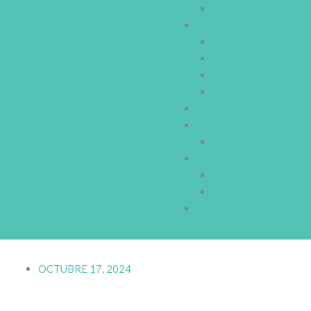
RECLAMOS Y SUG
NUESTRO PUEBLO
UBICACIÓN
NUESTRA HISTOR
AUTORIDADES
ALCIRA EN FOTO
LICITACIONES
GOBIERNO
MIEMBROS
BOLETÍN OFICIAL
ORDENANZAS
DECRETOS
CONTACTO
OCTUBRE 17, 2024