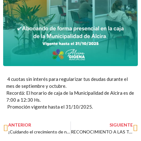
4 cuotas sin interés para regularizar tus deudas durante el
mes de septiembre y octubre.
Recordá: El horario de caja de la Municipalidad de Alcira es de
7:00 a 12:30 Hs.
Promoción vigente hasta el 31/10/2025.
Prev
N
ANTERIOR
SIGUIENTE
¡Cuidando el crecimiento de nuestros más pequeños!
RECONOCIMIENTO A LAS TAREAS DESARROLLADAS POR LAS COOPERATIVAS LOCALES