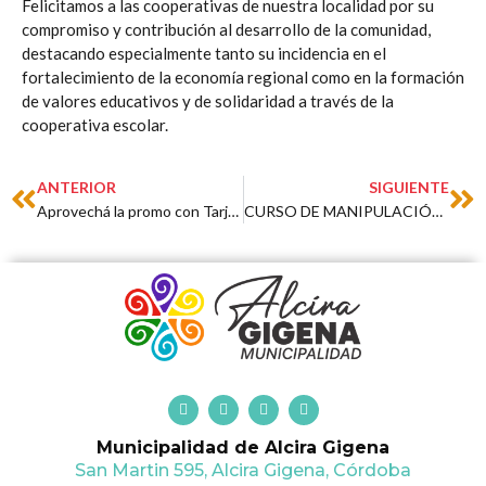
Felicitamos a las cooperativas de nuestra localidad por su
compromiso y contribución al desarrollo de la comunidad,
destacando especialmente tanto su incidencia en el
fortalecimiento de la economía regional como en la formación
de valores educativos y de solidaridad a través de la
cooperativa escolar.
Prev
Ne
ANTERIOR
SIGUIENTE
Aprovechá la promo con Tarjeta Cordobesa
CURSO DE MANIPULACIÓN SEGURA DE ALIMENTOS
F
T
I
Y
a
w
n
o
c
i
s
u
Municipalidad de Alcira Gigena
e
t
t
t
b
t
a
u
San Martin 595, Alcira Gigena, Córdoba
o
e
g
b