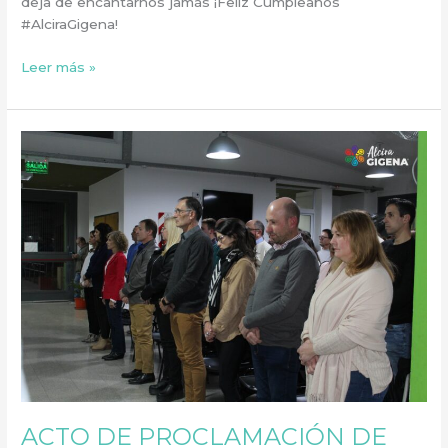
deja de encantarnos jamás ¡Feliz Cumpleaños
#AlciraGigena!
Leer más »
ACTO
DE
PROCLAMACIÓN
DE
AUTORIDADES
ELECTAS
2023-
2027
ACTO DE PROCLAMACIÓN DE