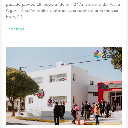
pasado jueves 29, esperando el 112° Aniversario de Alcira
Gigena A salón repleto, vivimos una noche a pura música,
baile, […]
Leer más »
INAUGURACIÓN
OBRA
DE
AMPLIACIÓN
DEL
HOSPITAL
MUNICIPAL
DE
ALCIRA