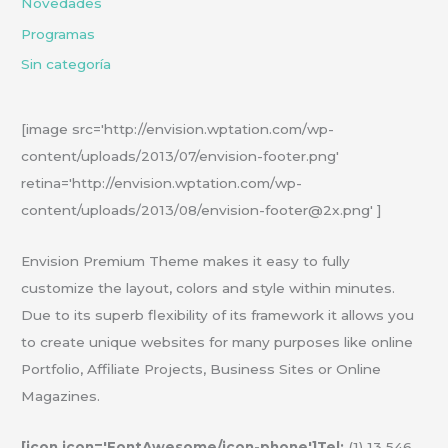
Novedades
Programas
Sin categoría
[image src='http://envision.wptation.com/wp-
content/uploads/2013/07/envision-footer.png'
retina='http://envision.wptation.com/wp-
content/uploads/2013/08/envision-footer@2x.png' ]
Envision Premium Theme makes it easy to fully
customize the layout, colors and style within minutes.
Due to its superb flexibility of its framework it allows you
to create unique websites for many purposes like online
Portfolio, Affiliate Projects, Business Sites or Online
Magazines.
[icon icon='FontAwesome/icon-phone']Tel:
(1) 13 546