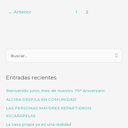
←
Anterior
1
2
B
u
s
Entradas recientes
c
a
Bienvenido junio, mes de nuestro 115° Aniversario
r
ALCIRA DESFILA EN COMUNIDAD
p
LAS PERSONAS MAYORES REPARTIERON
o
ESCARAPELAS
r
La casa propia ya es una realidad
: