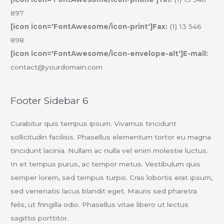
897
[icon icon='FontAwesome/icon-print']Fax:
(1) 13 546
898
[icon icon='FontAwesome/icon-envelope-alt']E-mail:
contact@yourdomain.com
Footer Sidebar 6
Curabitur quis tempus ipsum. Vivamus tincidunt
sollicitudin facilisis. Phasellus elementum tortor eu magna
tincidunt lacinia. Nullam ac nulla vel enim molestie luctus.
In et tempus purus, ac tempor metus. Vestibulum quis
semper lorem, sed tempus turpis. Cras lobortis erat ipsum,
sed venenatis lacus blandit eget. Mauris sed pharetra
felis, ut fringilla odio. Phasellus vitae libero ut lectus
sagittis porttitor.