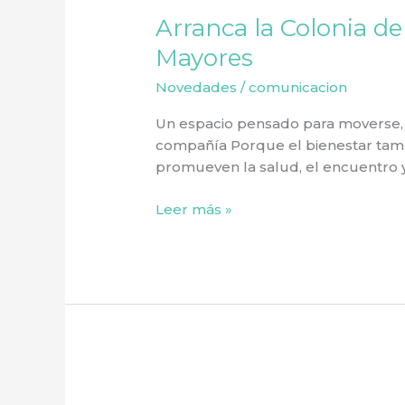
la
Arranca la Colonia d
Colonia
de
Mayores
Verano
Novedades
/
comunicacion
2026
para
Un espacio pensado para moverse, co
Personas
compañía Porque el bienestar tamb
Mayores
promueven la salud, el encuentro y
Leer más »
¡FELIZ