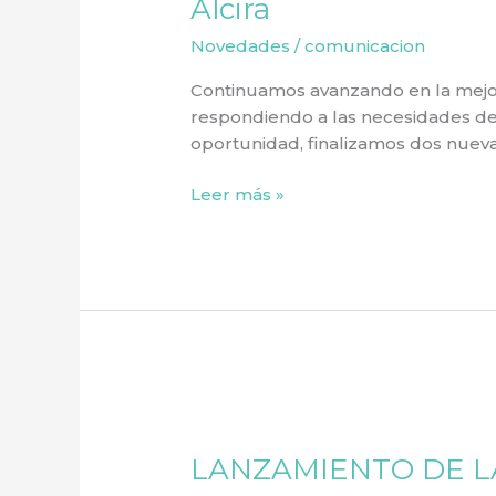
Alcira
Cordón
Novedades
/
comunicacion
Cuneta
para
Continuamos avanzando en la mejor
Alcira
respondiendo a las necesidades de 
oportunidad, finalizamos dos nueva
Leer más »
LANZAMIENTO
DE
LANZAMIENTO DE L
LA
GUARDIA