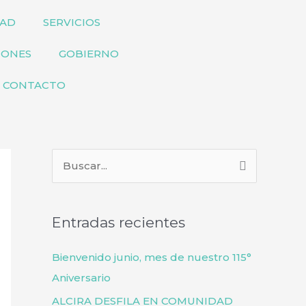
DAD
SERVICIOS
IONES
GOBIERNO
CONTACTO
B
u
s
Entradas recientes
c
a
Bienvenido junio, mes de nuestro 115°
r
Aniversario
p
ALCIRA DESFILA EN COMUNIDAD