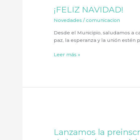
NAVIDAD!
¡FELIZ NAVIDAD!
Novedades
/
comunicacion
Desde el Municipio, saludamos a cad
paz, la esperanza y la unión estén 
Leer más »
Lanzamos
la
Lanzamos la preinscr
preinscripción
para