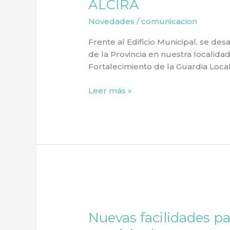
ALCIRA
LOCAL
Novedades
/
comunicacion
EN
ALCIRA
Frente al Edificio Municipal, se des
de la Provincia en nuestra localida
Fortalecimiento de la Guardia Local
Leer más »
Nuevas
facilidades
Nuevas facilidades p
para
abonar