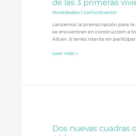
de las 3 primeras viv
la
Novedades
/
comunicacion
adjudicación
de
Lanzamos la preinscripción para la 
las
se encuentran en construcción a t
3
Alican. Si tenés interés en participar
primeras
viviendas
Leer más »
Dos
nuevas
Dos nuevas cuadras 
cuadras
de