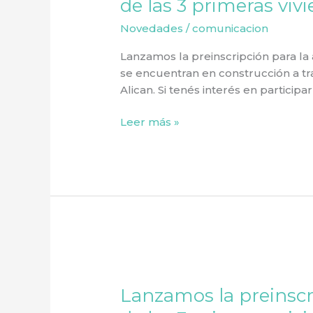
de las 3 primeras viv
la
Novedades
/
comunicacion
adjudicación
de
Lanzamos la preinscripción para la 
las
se encuentran en construcción a t
3
Alican. Si tenés interés en participar
primeras
viviendas
Leer más »
Lanzamos
la
Lanzamos la preinscr
preinscripción
para