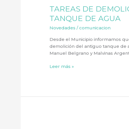
DE
TAREAS DE DEMOLI
DEMOLICIÓN
DEL
TANQUE DE AGUA
ANTIGUO
Novedades
/
comunicacion
TANQUE
DE
Desde el Municipio informamos que
AGUA
demolición del antiguo tanque de a
Manuel Belgrano y Malvinas Argent
Leer más »
Arranca