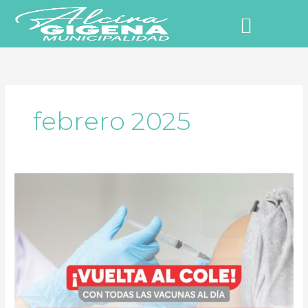
Ir
al
contenido
NUESTRO PUEBLO
febrero 2025
Vuelta
al
cole
con
todas
las
vacunas
al
día