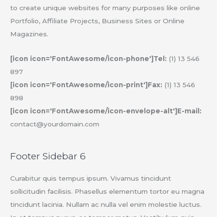
to create unique websites for many purposes like online
Portfolio, Affiliate Projects, Business Sites or Online
Magazines.
[icon icon='FontAwesome/icon-phone']Tel:
(1) 13 546
897
[icon icon='FontAwesome/icon-print']Fax:
(1) 13 546
898
[icon icon='FontAwesome/icon-envelope-alt']E-mail:
contact@yourdomain.com
Footer Sidebar 6
Curabitur quis tempus ipsum. Vivamus tincidunt
sollicitudin facilisis. Phasellus elementum tortor eu magna
tincidunt lacinia. Nullam ac nulla vel enim molestie luctus.