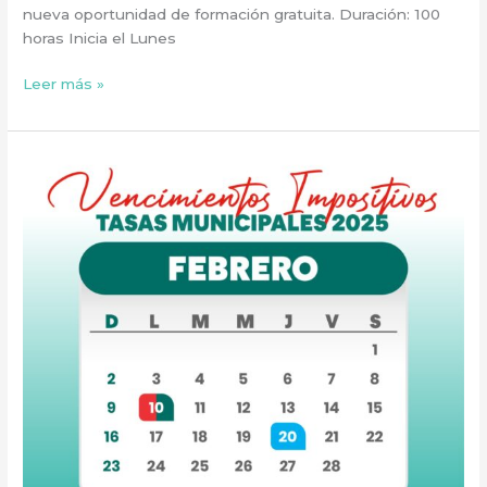
nueva oportunidad de formación gratuita. Duración: 100
horas Inicia el Lunes
Leer más »
Te
compartimos
los
vencimientos
impositivos
del
mes
de
FEBRERO