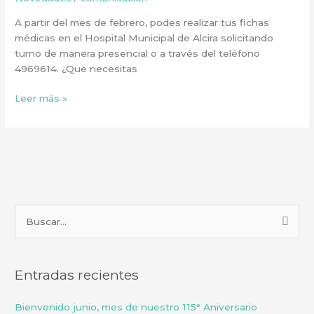
A partir del mes de febrero, podes realizar tus fichas
médicas en el Hospital Municipal de Alcira solicitando
turno de manera presencial o a través del teléfono
4969614. ¿Que necesitas
Leer más »
B
u
s
Entradas recientes
c
a
Bienvenido junio, mes de nuestro 115° Aniversario