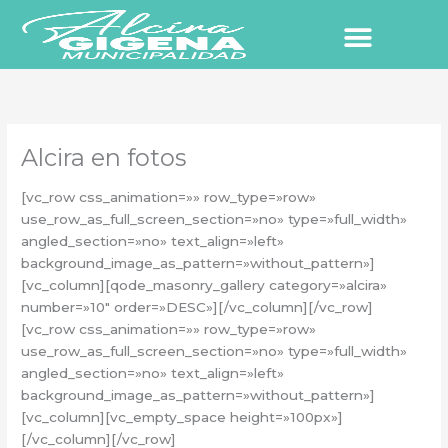
Ir
al
contenido
Alcira en fotos
[vc_row css_animation=»» row_type=»row»
use_row_as_full_screen_section=»no» type=»full_width»
angled_section=»no» text_align=»left»
background_image_as_pattern=»without_pattern»]
[vc_column][qode_masonry_gallery category=»alcira»
number=»10″ order=»DESC»][/vc_column][/vc_row]
[vc_row css_animation=»» row_type=»row»
use_row_as_full_screen_section=»no» type=»full_width»
angled_section=»no» text_align=»left»
background_image_as_pattern=»without_pattern»]
[vc_column][vc_empty_space height=»100px»]
[/vc_column][/vc_row]