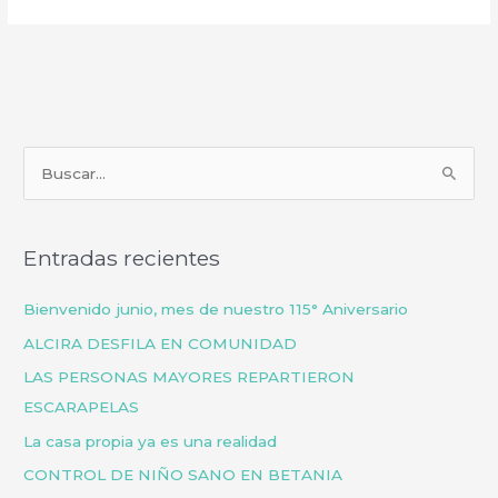
B
u
s
Entradas recientes
c
a
Bienvenido junio, mes de nuestro 115° Aniversario
r
ALCIRA DESFILA EN COMUNIDAD
p
LAS PERSONAS MAYORES REPARTIERON
o
ESCARAPELAS
r
La casa propia ya es una realidad
:
CONTROL DE NIÑO SANO EN BETANIA