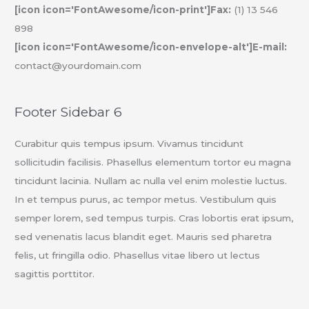
[icon icon='FontAwesome/icon-print']Fax:
(1) 13 546
898
[icon icon='FontAwesome/icon-envelope-alt']E-mail:
contact@yourdomain.com
Footer Sidebar 6
Curabitur quis tempus ipsum. Vivamus tincidunt
sollicitudin facilisis. Phasellus elementum tortor eu magna
tincidunt lacinia. Nullam ac nulla vel enim molestie luctus.
In et tempus purus, ac tempor metus. Vestibulum quis
semper lorem, sed tempus turpis. Cras lobortis erat ipsum,
sed venenatis lacus blandit eget. Mauris sed pharetra
felis, ut fringilla odio. Phasellus vitae libero ut lectus
sagittis porttitor.