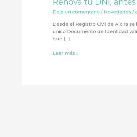
Renová tu DNI, antes
Renová
tu
Deja un comentario
/
Novedades
/
DNI,
antes
Desde el Registro Civil de Alcira se
del
único Documento de Identidad válid
2015
que […]
Leer más »