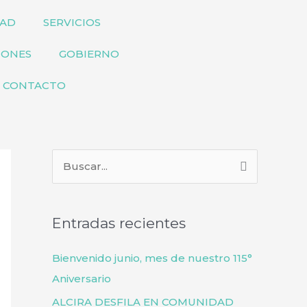
DAD
SERVICIOS
IONES
GOBIERNO
CONTACTO
B
u
s
Entradas recientes
c
a
Bienvenido junio, mes de nuestro 115°
r
Aniversario
p
ALCIRA DESFILA EN COMUNIDAD